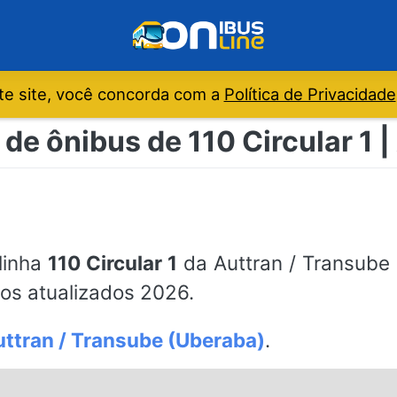
e site, você concorda com a
Política de Privacidade
 de ônibus de 110 Circular 1 |
 linha
110 Circular 1
da Auttran / Transube 
os atualizados 2026.
ttran / Transube (Uberaba)
.