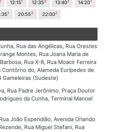
2
1
3
2
1
12:15
12:35
13:40
14:20
1
3
2
:35
20:55
22:00
unha, Rua das Angélicas, Rua Orestes
Frange Montes, Rua Joana Maria de
 Barbosa, Rua X-8, Rua Moacir Ferreira
a Contôrno do, Alameda Eurípedes de
al Gameleiras (Sudeste)
lva, Rua Padre Jerônimo, Praça Doutor
Rodrigues da Cunha, Terminal Manoel
Rua João Esperidião, Avenida Orlando
Rezende, Rua Miguel Stefani, Rua