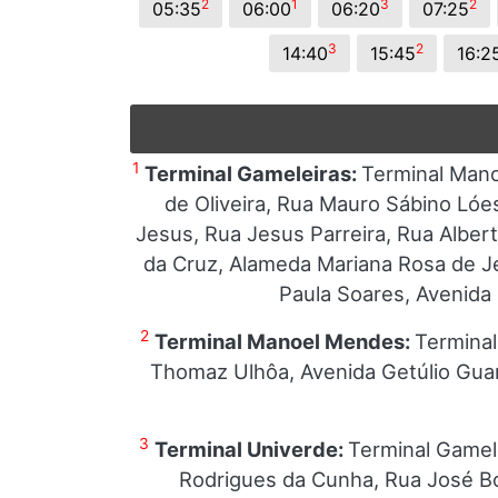
2
1
3
2
05:35
06:00
06:20
07:25
3
2
14:40
15:45
16:2
1
Terminal Gameleiras:
Terminal Mano
de Oliveira, Rua Mauro Sábino Ló
Jesus, Rua Jesus Parreira, Rua Albert
da Cruz, Alameda Mariana Rosa de J
Paula Soares, Avenida 
2
Terminal Manoel Mendes:
Terminal
Thomaz Ulhôa, Avenida Getúlio Guar
3
Terminal Univerde:
Terminal Gamel
Rodrigues da Cunha, Rua José Bo