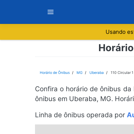
Usando est
Notícias
Horário
Sobre
Horário de Ônibus
MG
Uberaba
110 Circular 1
Minas Gerais
Confira o horário de ônibus da
ônibus em Uberaba, MG. Horári
São Paulo
Linha de ônibus operada por
Au
Rio de Janeiro