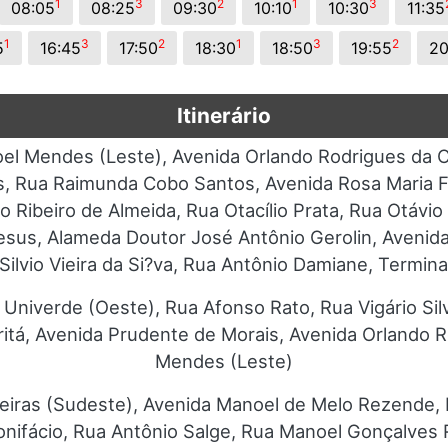
1
3
2
1
3
08:05
08:25
09:30
10:10
10:30
11:35
1
3
2
1
3
2
5
16:45
17:50
18:30
18:50
19:55
20
Itinerário
el Mendes (Leste), Avenida Orlando Rodrigues da C
es, Rua Raimunda Cobo Santos, Avenida Rosa Maria 
o Ribeiro de Almeida, Rua Otacílio Prata, Rua Otávio
esus, Alameda Doutor José Antônio Gerolin, Avenid
Silvio Vieira da Si?va, Rua Antônio Damiane, Termin
 Univerde (Oeste), Rua Afonso Rato, Rua Vigário Si
itá, Avenida Prudente de Morais, Avenida Orlando 
Mendes (Leste)
eiras (Sudeste), Avenida Manoel de Melo Rezende, 
nifácio, Rua Antônio Salge, Rua Manoel Gonçalves 