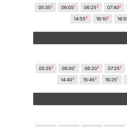
© 2026 Viva City Serviços Digitais Ltda. Todos os direitos reservado
2
1
3
2
05:35
06:05
06:25
07:40
3
2
14:55
16:10
16:5
2
1
3
2
05:35
06:00
06:20
07:25
3
2
1
14:40
15:45
16:25