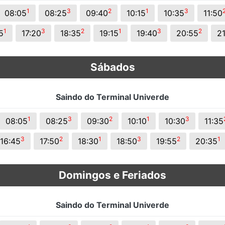
s.
1
3
2
1
3
08:05
08:25
09:40
10:15
10:35
11:50
1
3
2
1
3
2
5
17:20
18:35
19:15
19:40
20:55
2
Sábados
Saindo do Terminal Univerde
1
3
2
1
3
08:05
08:25
09:30
10:10
10:30
11:35
3
2
1
3
2
1
16:45
17:50
18:30
18:50
19:55
20:35
Domingos e Feriados
Saindo do Terminal Univerde