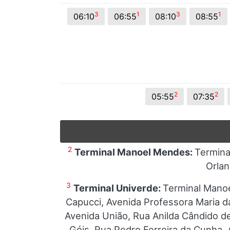
3
1
3
1
06:10
06:55
08:10
08:55
2
2
05:55
07:35
2
Terminal Manoel Mendes:
Termina
Orlan
3
Terminal Univerde:
Terminal Manoe
Capucci, Avenida Professora Maria d
Avenida União, Rua Anilda Cândido d
Góis, Rua Pedro Ferreira da Cunha,