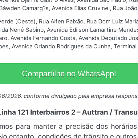
wden Camarg?s, Avenida Elías Cruvinel, Rua João 
verde (Oeste), Rua Alfen Paixão, Rua Dom Luíz Mari
nida Nenê Sabino, Avenida Edilson Lamartine Mendes
liaro, Avenida Fernando Costa, Avenida Deputado J
apes, Avenida Orlando Rodrigues da Cunha, Terminal
Compartilhe no WhatsApp!
06/2026, conforme divulgado pela empresa respons
Linha 121 Interbairros 2 – Auttran / Trans
mos para manter a precisão dos horários 
No entanto, condições de trânsito e outros