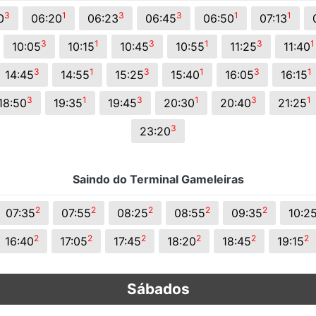
s.
3
1
3
3
1
1
0
06:20
06:23
06:45
06:50
07:13
3
1
3
1
3
1
10:05
10:15
10:45
10:55
11:25
11:40
3
1
3
1
3
1
14:45
14:55
15:25
15:40
16:05
16:15
3
1
3
1
3
1
18:50
19:35
19:45
20:30
20:40
21:25
3
23:20
Saindo do Terminal Gameleiras
2
2
2
2
2
07:35
07:55
08:25
08:55
09:35
10:2
2
2
2
2
2
2
16:40
17:05
17:45
18:20
18:45
19:15
Sábados