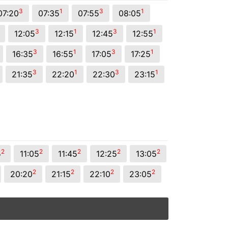
3
1
3
1
07:20
07:35
07:55
08:05
3
1
3
1
12:05
12:15
12:45
12:55
3
1
3
1
16:35
16:55
17:05
17:25
3
1
3
1
21:35
22:20
22:30
23:15
2
2
2
2
2
5
11:05
11:45
12:25
13:05
2
2
2
2
20:20
21:15
22:10
23:05