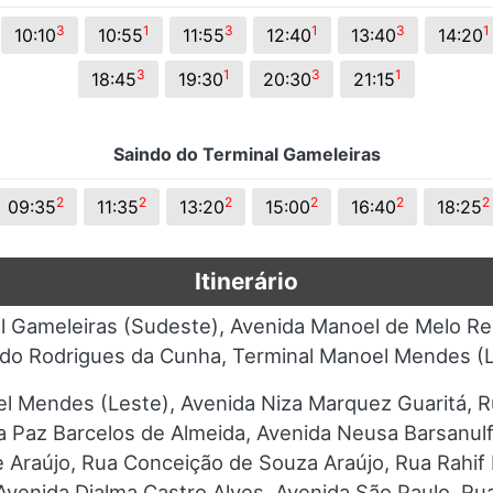
3
1
3
1
3
1
10:10
10:55
11:55
12:40
13:40
14:20
3
1
3
1
18:45
19:30
20:30
21:15
Saindo do Terminal Gameleiras
2
2
2
2
2
2
09:35
11:35
13:20
15:00
16:40
18:25
Itinerário
l Gameleiras (Sudeste), Avenida Manoel de Melo Re
do Rodrigues da Cunha, Terminal Manoel Mendes (
l Mendes (Leste), Avenida Niza Marquez Guaritá, R
a Paz Barcelos de Almeida, Avenida Neusa Barsanulf
e Araújo, Rua Conceição de Souza Araújo, Rua Rahif
 Avenida Djalma Castro Alves, Avenida São Paulo, Ru