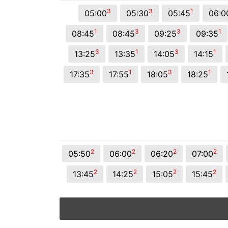
© 2026 Viva City Serviços Digitais Ltda. Todos os direitos reservado
3
3
1
05:00
05:30
05:45
06:0
1
3
3
1
08:45
08:45
09:25
09:35
3
1
3
1
13:25
13:35
14:05
14:15
3
1
3
1
17:35
17:55
18:05
18:25
2
2
2
2
05:50
06:00
06:20
07:00
2
2
2
2
13:45
14:25
15:05
15:45