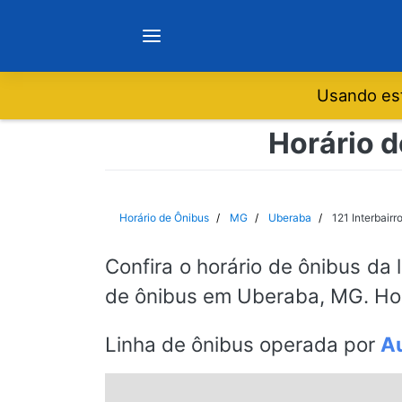
Usando est
Notícias
Horário d
Sobre
Horário de Ônibus
MG
Uberaba
121 Interbairr
Minas Gerais
Confira o horário de ônibus da 
de ônibus em Uberaba, MG. Hor
São Paulo
Linha de ônibus operada por
Au
Rio de Janeiro