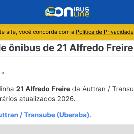
e site, você concorda com a
Política de Privacidade
e ônibus de 21 Alfredo Freire
ire
 linha
21 Alfredo Freire
da Auttran / Transu
ários atualizados 2026.
ttran / Transube (Uberaba)
.