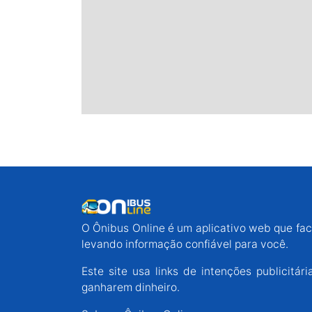
O Ônibus Online é um aplicativo web que faci
levando informação confiável para você.
Este site usa links de intenções publicit
ganharem dinheiro.