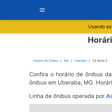
Usando est
Notícias
Horári
Sobre
Horário de Ônibus
MG
Uberaba
24 Norte 2
Minas Gerais
Confira o horário de ônibus da
ônibus em Uberaba, MG. Horári
São Paulo
Linha de ônibus operada por
Au
Rio de Janeiro