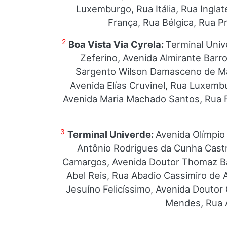
Luxemburgo, Rua Itália, Rua Ingla
França, Rua Bélgica, Rua P
2
Boa Vista Via Cyrela:
Terminal Univ
Zeferino, Avenida Almirante Barr
Sargento Wilson Damasceno de Ma
Avenida Elías Cruvinel, Rua Luxembur
Avenida Maria Machado Santos, Rua F
3
Terminal Univerde:
Avenida Olímpio 
Antônio Rodrigues da Cunha Castr
Camargos, Avenida Doutor Thomaz Báw
Abel Reis, Rua Abadio Cassimiro de
Jesuíno Felicíssimo, Avenida Douto
Mendes, Rua A