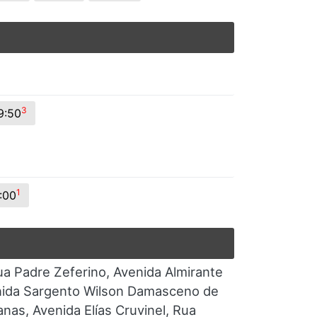
3
9:50
1
:00
ua Padre Zeferino, Avenida Almirante
enida Sargento Wilson Damasceno de
as, Avenida Elías Cruvinel, Rua