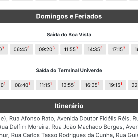
Domingos e Feriados
Saída do Boa Vista
3
3
3
3
3
3
0
06:45
09:20
11:55
14:35
17:15
1
Saída do Terminal Univerde
1
1
1
1
1
1
10
08:40
11:15
13:55
16:35
19:15
22
Itinerário
e), Rua Afonso Rato, Avenida Doutor Fidélis Réis, R
, Rua Delfim Moreira, Rua João Machado Borges, Av
r, Rua Carlos Tasso Rodrigues da Cunha, Rua Guian