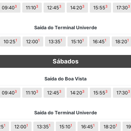
s.
3
3
3
3
3
3
09:40
11:10
12:45
14:20
15:55
17:30
Saída do Terminal Univerde
1
1
1
1
1
1
10:25
12:00
13:35
15:10
16:45
18:20
Sábados
Saída do Boa Vista
3
3
3
3
3
3
09:40
11:10
12:45
14:20
15:55
17:30
Saída do Terminal Univerde
1
1
1
1
1
1
25
12:00
13:35
15:10
16:45
18:20
19