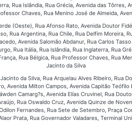
terra, Rua Islândia, Rua Grécia, Avenida das Tôrres,
rofessor Chaves, Rua Menino José de Almeida, Aveni
erde (Oeste), Rua Afonso Rato, Avenida Doutor Fidél
oso, Rua Argentina, Rua Chile, Rua Delfim Moreira,
cedo, Avenida Salomão Abdanur, Rua Carlos Tasso 
go, Rua Itália, Rua Islândia, Rua Inglaterra, Rua Gré
rança, Rua Bélgica, Rua Professor Chaves, Rua Men
Jacinto da Silva
Jacinto da Silva, Rua Arquelau Alves Ribeiro, Rua 
o, Avenida Milton Campos, Avenida Capitão Teófil
den Camarg?s, Avenida Elías Cruvinel, Rua Doutor
 Araújo, Rua Oswaldo Cruz, Avenida Quinze de Nove
r Odilon Fernandes, Rua Sete de Setembro, Praça 
laor Prata, Rua Governador Valadares, Terminal Un