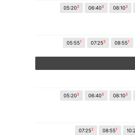
© 2026 Viva City Serviços Digitais Ltda. Todos os direitos reservado
3
3
3
05:20
06:40
08:10
1
2
1
05:55
07:25
08:55
3
3
3
05:20
06:40
08:10
2
1
07:25
08:55
10: