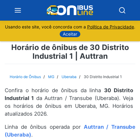
Usando este site, você concorda com a
Política de Privacidade
.
Notícias
Aceitar
Horário de ônibus de 30 Distrito
Sobre
Industrial 1 | Auttran
Minas Gerais
Horário de Ônibus
MG
Uberaba
30 Distrito Industrial 1
São Paulo
Confira o horário de ônibus da linha
30 Distrito
Rio de Janeiro
Industrial 1
da Auttran / Transube (Uberaba). Veja
os horários de ônibus em Uberaba, MG. Horários
atualizados 2026.
Espírito Santo
Linha de ônibus operada por
Auttran / Transube
Paraná
(Uberaba)
.