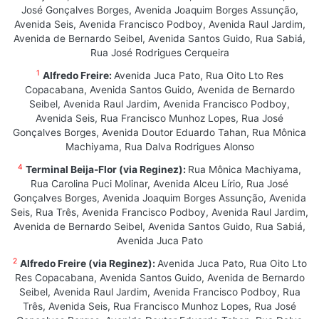
José Gonçalves Borges, Avenida Joaquim Borges Assunção,
Avenida Seis, Avenida Francisco Podboy, Avenida Raul Jardim,
Avenida de Bernardo Seibel, Avenida Santos Guido, Rua Sabiá,
Rua José Rodrigues Cerqueira
1
Alfredo Freire:
Avenida Juca Pato, Rua Oito Lto Res
Copacabana, Avenida Santos Guido, Avenida de Bernardo
Seibel, Avenida Raul Jardim, Avenida Francisco Podboy,
Avenida Seis, Rua Francisco Munhoz Lopes, Rua José
Gonçalves Borges, Avenida Doutor Eduardo Tahan, Rua Mônica
Machiyama, Rua Dalva Rodrigues Alonso
4
Terminal Beija-Flor (via Reginez):
Rua Mônica Machiyama,
Rua Carolina Puci Molinar, Avenida Alceu Lírio, Rua José
Gonçalves Borges, Avenida Joaquim Borges Assunção, Avenida
Seis, Rua Três, Avenida Francisco Podboy, Avenida Raul Jardim,
Avenida de Bernardo Seibel, Avenida Santos Guido, Rua Sabiá,
Avenida Juca Pato
2
Alfredo Freire (via Reginez):
Avenida Juca Pato, Rua Oito Lto
Res Copacabana, Avenida Santos Guido, Avenida de Bernardo
Seibel, Avenida Raul Jardim, Avenida Francisco Podboy, Rua
Três, Avenida Seis, Rua Francisco Munhoz Lopes, Rua José