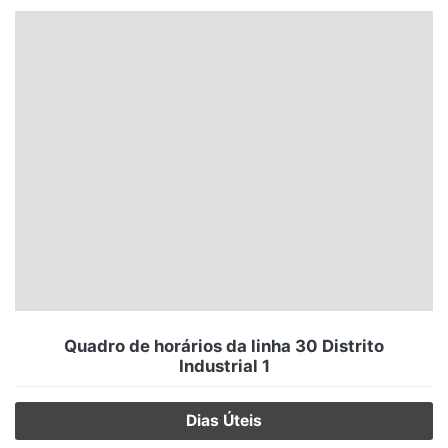
Santa Catarina
Rio Grande do Sul
Centro-Oeste
Nordeste
Norte
© 2026 Viva City Serviços Digitais Ltda. Todos os direitos reservados.
Quadro de horários da linha 30 Distrito
Industrial 1
Dias Úteis