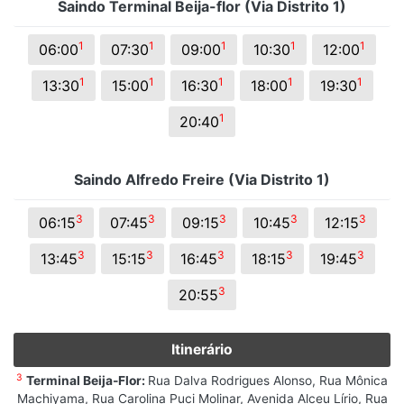
Saindo Terminal Beija-flor (Via Distrito 1)
1
1
1
1
1
06:00
07:30
09:00
10:30
12:00
1
1
1
1
1
13:30
15:00
16:30
18:00
19:30
1
20:40
Saindo Alfredo Freire (Via Distrito 1)
3
3
3
3
3
06:15
07:45
09:15
10:45
12:15
3
3
3
3
3
13:45
15:15
16:45
18:15
19:45
3
20:55
Itinerário
3
Terminal Beija-Flor:
Rua Dalva Rodrigues Alonso, Rua Mônica
Machiyama, Rua Carolina Puci Molinar, Avenida Alceu Lírio, Rua