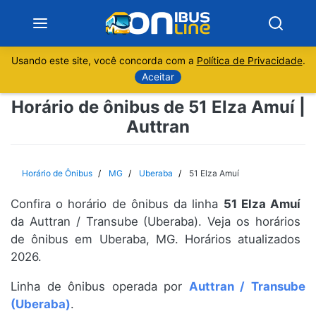
Usando este site, você concorda com a
Política de Privacidade
.
Notícias
Aceitar
Horário de ônibus de 51 Elza Amuí |
Sobre
Auttran
Minas Gerais
Horário de Ônibus
MG
Uberaba
51 Elza Amuí
São Paulo
Confira o horário de ônibus da linha
51 Elza Amuí
Rio de Janeiro
da Auttran / Transube (Uberaba). Veja os horários
de ônibus em Uberaba, MG. Horários atualizados
2026.
Espírito Santo
Linha de ônibus operada por
Auttran / Transube
Paraná
(Uberaba)
.