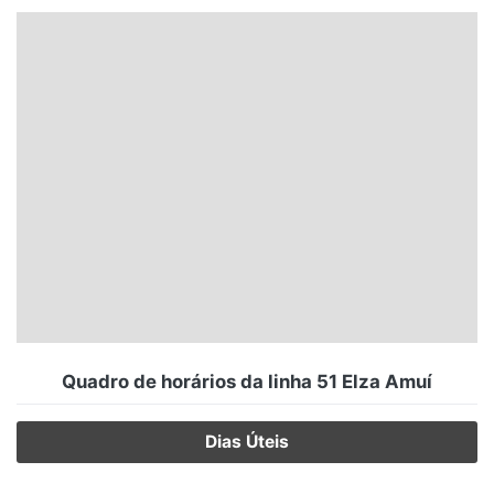
Santa Catarina
Rio Grande do Sul
Centro-Oeste
Nordeste
Norte
© 2026 Viva City Serviços Digitais Ltda. Todos os direitos reservados.
Quadro de horários da linha 51 Elza Amuí
Dias Úteis