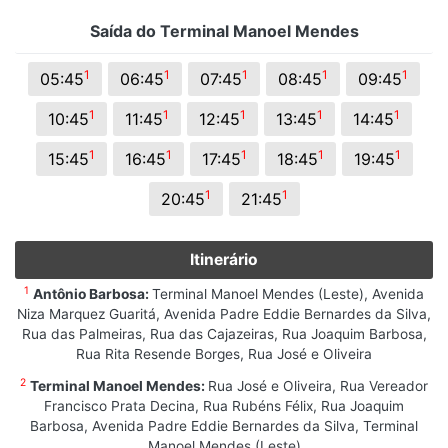
Saída do Terminal Manoel Mendes
1
1
1
1
1
05:45
06:45
07:45
08:45
09:45
1
1
1
1
1
10:45
11:45
12:45
13:45
14:45
1
1
1
1
1
15:45
16:45
17:45
18:45
19:45
1
1
20:45
21:45
Itinerário
1
Antônio Barbosa:
Terminal Manoel Mendes (Leste), Avenida
Niza Marquez Guaritá, Avenida Padre Eddie Bernardes da Silva,
Rua das Palmeiras, Rua das Cajazeiras, Rua Joaquim Barbosa,
Rua Rita Resende Borges, Rua José e Oliveira
2
Terminal Manoel Mendes:
Rua José e Oliveira, Rua Vereador
Francisco Prata Decina, Rua Rubéns Félix, Rua Joaquim
Barbosa, Avenida Padre Eddie Bernardes da Silva, Terminal
Manoel Mendes (Leste)