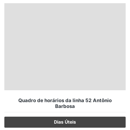
Santa Catarina
Rio Grande do Sul
Centro-Oeste
Nordeste
Norte
© 2026 Viva City Serviços Digitais Ltda. Todos os direitos reservados.
Quadro de horários da linha 52 Antônio
Barbosa
Dias Úteis