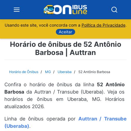
Usando este site, você concorda com a
Política de Privacidade
.
Notícias
Aceitar
Horário de ônibus de 52 Antônio
Sobre
Barbosa | Auttran
Minas Gerais
Horário de Ônibus
MG
Uberaba
52 Antônio Barbosa
São Paulo
Confira o horário de ônibus da linha
52 Antônio
Rio de Janeiro
Barbosa
da Auttran / Transube (Uberaba). Veja os
horários de ônibus em Uberaba, MG. Horários
atualizados 2026.
Espírito Santo
Linha de ônibus operada por
Auttran / Transube
Paraná
(Uberaba)
.