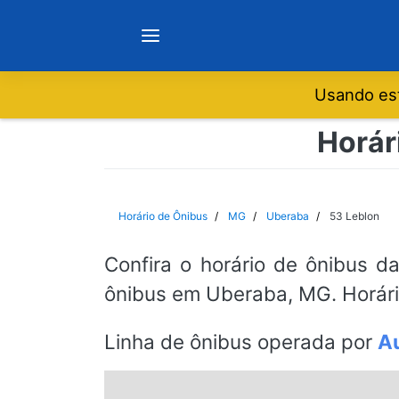
Usando est
Notícias
Horár
Sobre
Horário de Ônibus
MG
Uberaba
53 Leblon
Minas Gerais
Confira o horário de ônibus d
ônibus em Uberaba, MG. Horári
São Paulo
Linha de ônibus operada por
Au
Rio de Janeiro