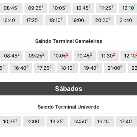
s.
1
1
1
1
1
1
08:45
09:25
10:05
10:45
11:25
12:10
1
1
1
1
1
1
16:40
17:25
18:10
19:00
20:20
21:40
Saindo Terminal Gameleiras
2
2
2
2
2
08:45
09:25
10:05
10:45
11:30
12:10
2
2
2
2
2
2
5
16:40
17:25
18:10
19:40
21:00
22
Sábados
Saindo Terminal Univerde
1
1
1
1
1
1
10:35
12:00
13:25
14:50
16:15
17:40