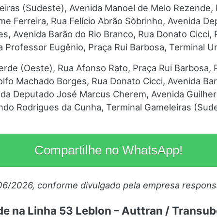
eiras (Sudeste), Avenida Manoel de Melo Rezende, 
me Ferreira, Rua Felício Abrão Sòbrinho, Avenida 
es, Avenida Barão do Rio Branco, Rua Donato Cicci
a Professor Eugênio, Praça Rui Barbosa, Terminal U
erde (Oeste), Rua Afonso Rato, Praça Rui Barbosa, R
lfo Machado Borges, Rua Donato Cicci, Avenida Bar
ida Deputado José Marcus Cherem, Avenida Guilher
ndo Rodrigues da Cunha, Terminal Gameleiras (Sud
Compartilhe no WhatsApp!
06/2026, conforme divulgado pela empresa respons
e na Linha 53 Leblon – Auttran / Transu