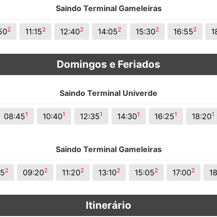
Saindo Terminal Gameleiras
2
2
2
2
2
2
50
11:15
12:40
14:05
15:30
16:55
1
Domingos e Feriados
Saindo Terminal Univerde
1
1
1
1
1
1
08:45
10:40
12:35
14:30
16:25
18:20
Saindo Terminal Gameleiras
2
2
2
2
2
2
25
09:20
11:20
13:10
15:05
17:00
1
Itinerário