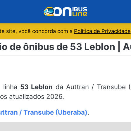
e site, você concorda com a
Política de Privacidade
io de ônibus de 53 Leblon | A
a linha
53 Leblon
da Auttran / Transube (
os atualizados 2026.
ttran / Transube (Uberaba)
.