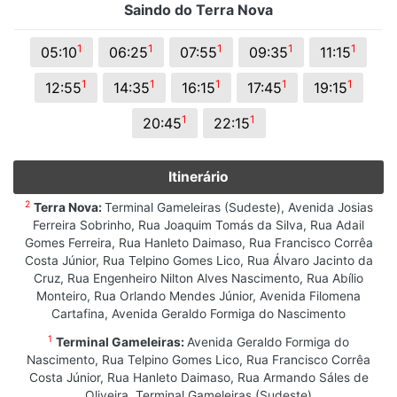
Saindo do Terra Nova
1
1
1
1
1
05:10
06:25
07:55
09:35
11:15
1
1
1
1
1
12:55
14:35
16:15
17:45
19:15
1
1
20:45
22:15
Itinerário
2
Terra Nova:
Terminal Gameleiras (Sudeste), Avenida Josias
Ferreira Sobrinho, Rua Joaquim Tomás da Silva, Rua Adail
Gomes Ferreira, Rua Hanleto Daimaso, Rua Francisco Corrêa
Costa Júnior, Rua Telpino Gomes Lico, Rua Álvaro Jacinto da
Cruz, Rua Engenheiro Nilton Alves Nascimento, Rua Abílio
Monteiro, Rua Orlando Mendes Júnior, Avenida Filomena
Cartafina, Avenida Geraldo Formiga do Nascimento
1
Terminal Gameleiras:
Avenida Geraldo Formiga do
Nascimento, Rua Telpino Gomes Lico, Rua Francisco Corrêa
Costa Júnior, Rua Hanleto Daimaso, Rua Armando Sáles de
Oliveira, Terminal Gameleiras (Sudeste)