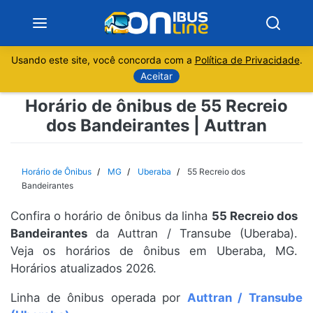
Usando este site, você concorda com a
Política de Privacidade
.
Notícias
Aceitar
Horário de ônibus de 55 Recreio
Sobre
dos Bandeirantes | Auttran
Minas Gerais
Horário de Ônibus
MG
Uberaba
55 Recreio dos
São Paulo
Bandeirantes
Confira o horário de ônibus da linha
55 Recreio dos
Rio de Janeiro
Bandeirantes
da Auttran / Transube (Uberaba).
Veja os horários de ônibus em Uberaba, MG.
Espírito Santo
Horários atualizados 2026.
Paraná
Linha de ônibus operada por
Auttran / Transube