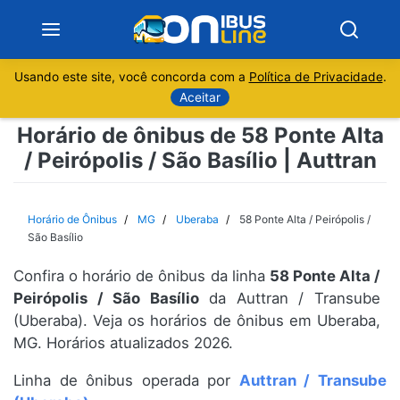
Usando este site, você concorda com a
Política de Privacidade
.
Notícias
Aceitar
Horário de ônibus de 58 Ponte Alta
Sobre
/ Peirópolis / São Basílio | Auttran
Minas Gerais
Horário de Ônibus
MG
Uberaba
58 Ponte Alta / Peirópolis /
São Paulo
São Basílio
Confira o horário de ônibus da linha
58 Ponte Alta /
Rio de Janeiro
Peirópolis / São Basílio
da Auttran / Transube
(Uberaba). Veja os horários de ônibus em Uberaba,
Espírito Santo
MG. Horários atualizados 2026.
Paraná
Linha de ônibus operada por
Auttran / Transube