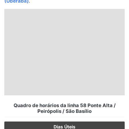
(Uberaba)
.
Santa Catarina
Rio Grande do Sul
Centro-Oeste
Nordeste
Norte
© 2026 Viva City Serviços Digitais Ltda. Todos os direitos reservados.
Quadro de horários da linha 58 Ponte Alta /
Peirópolis / São Basílio
Dias Úteis