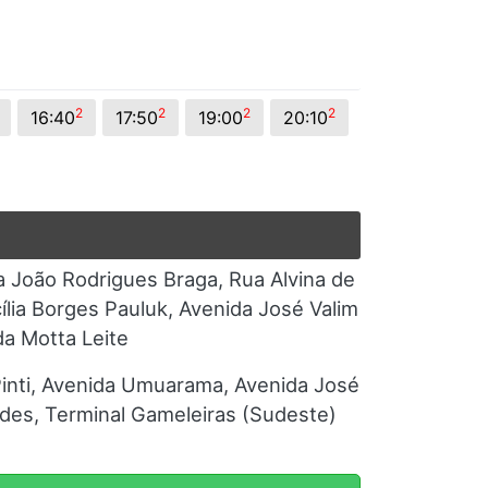
2
2
2
2
16:40
17:50
19:00
20:10
 João Rodrigues Braga, Rua Alvina de
lia Borges Pauluk, Avenida José Valim
a Motta Leite
Pinti, Avenida Umuarama, Avenida José
rdes, Terminal Gameleiras (Sudeste)