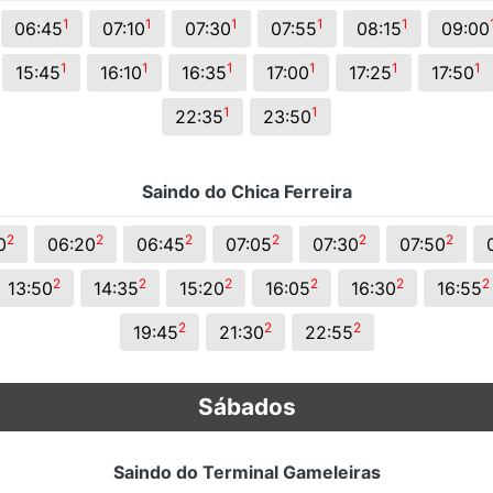
s.
1
1
1
1
1
06:45
07:10
07:30
07:55
08:15
09:00
1
1
1
1
1
1
15:45
16:10
16:35
17:00
17:25
17:50
1
1
22:35
23:50
Saindo do Chica Ferreira
2
2
2
2
2
2
0
06:20
06:45
07:05
07:30
07:50
2
2
2
2
2
2
13:50
14:35
15:20
16:05
16:30
16:55
2
2
2
19:45
21:30
22:55
Sábados
Saindo do Terminal Gameleiras