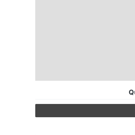
Espírito Santo
Paraná
Santa Catarina
Rio Grande do Sul
Centro-Oeste
Q
Nordeste
Norte