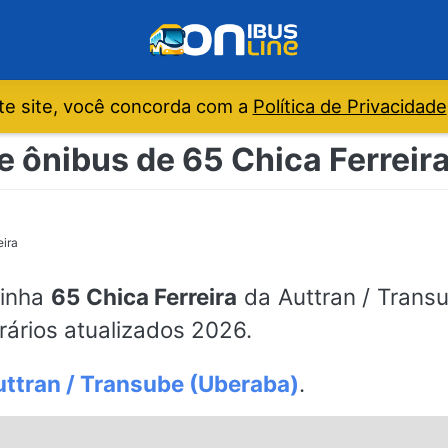
e site, você concorda com a
Política de Privacidade
e ônibus de 65 Chica Ferreira
eira
linha
65 Chica Ferreira
da Auttran / Transu
ários atualizados 2026.
ttran / Transube (Uberaba)
.