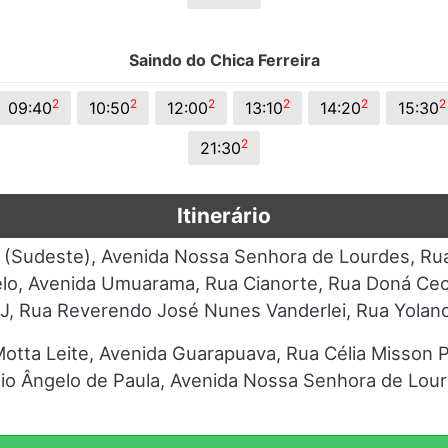
Saindo do Chica Ferreira
2
2
2
2
2
2
09:40
10:50
12:00
13:10
14:20
15:30
2
21:30
Itinerário
 (Sudeste), Avenida Nossa Senhora de Lourdes, Rua
elo, Avenida Umuarama, Rua Cianorte, Rua Doná Cecí
 J, Rua Reverendo José Nunes Vanderlei, Rua Yoland
otta Leite, Avenida Guarapuava, Rua Célia Misson 
ílio Ângelo de Paula, Avenida Nossa Senhora de Lou