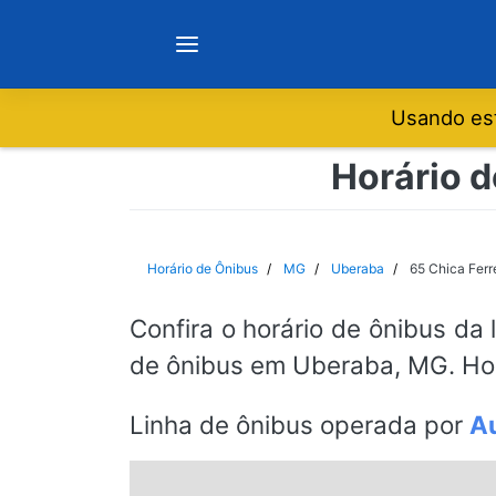
Usando est
Notícias
Horário d
Sobre
Horário de Ônibus
MG
Uberaba
65 Chica Ferr
Minas Gerais
Confira o horário de ônibus da 
de ônibus em Uberaba, MG. Hor
São Paulo
Linha de ônibus operada por
Au
Rio de Janeiro