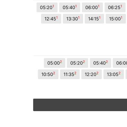
© 2026 Viva City Serviços Digitais Ltda. Todos os direitos reservado
1
1
1
1
05:20
05:40
06:00
06:25
1
1
1
1
12:45
13:30
14:15
15:00
2
2
2
05:00
05:20
05:40
06:0
2
2
2
2
10:50
11:35
12:20
13:05