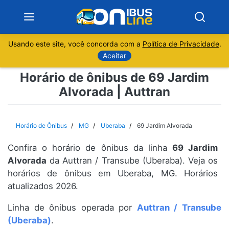
Usando este site, você concorda com a
Política de Privacidade
.
Notícias
Aceitar
Horário de ônibus de 69 Jardim
Sobre
Alvorada | Auttran
Minas Gerais
Horário de Ônibus
MG
Uberaba
69 Jardim Alvorada
São Paulo
Confira o horário de ônibus da linha
69 Jardim
Rio de Janeiro
Alvorada
da Auttran / Transube (Uberaba). Veja os
horários de ônibus em Uberaba, MG. Horários
atualizados 2026.
Espírito Santo
Linha de ônibus operada por
Auttran / Transube
Paraná
(Uberaba)
.