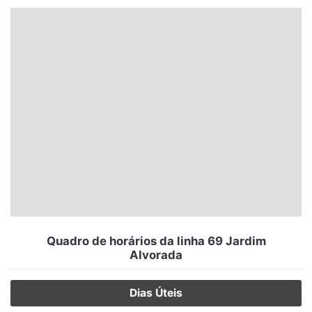
Santa Catarina
Rio Grande do Sul
Centro-Oeste
Nordeste
Norte
© 2026 Viva City Serviços Digitais Ltda. Todos os direitos reservados.
Quadro de horários da linha 69 Jardim
Alvorada
Dias Úteis