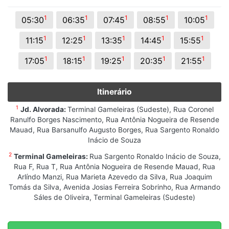
1
1
1
1
1
05:30
06:35
07:45
08:55
10:05
1
1
1
1
1
11:15
12:25
13:35
14:45
15:55
1
1
1
1
1
17:05
18:15
19:25
20:35
21:55
Itinerário
1
Jd. Alvorada:
Terminal Gameleiras (Sudeste), Rua Coronel
Ranulfo Borges Nascimento, Rua Antônia Nogueira de Resende
Mauad, Rua Barsanulfo Augusto Borges, Rua Sargento Ronaldo
Inácio de Souza
2
Terminal Gameleiras:
Rua Sargento Ronaldo Inácio de Souza,
Rua F, Rua T, Rua Antônia Nogueira de Resende Mauad, Rua
Arlíndo Manzi, Rua Marieta Azevedo da Silva, Rua Joaquim
Tomás da Silva, Avenida Josias Ferreira Sobrinho, Rua Armando
Sáles de Oliveira, Terminal Gameleiras (Sudeste)