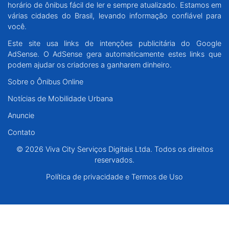
horário de ônibus fácil de ler e sempre atualizado. Estamos em
Santa Catarina
várias cidades do Brasil, levando informação confiável para
você.
Rio Grande do Sul
Este site usa links de intenções publicitária do Google
AdSense. O AdSense gera automaticamente estes links que
Centro-Oeste
podem ajudar os criadores a ganharem dinheiro.
Sobre o Ônibus Online
Nordeste
Notícias de Mobilidade Urbana
Anuncie
Norte
Contato
© 2026 Viva City Serviços Digitais Ltda. Todos os direitos reservados.
© 2026 Viva City Serviços Digitais Ltda. Todos os direitos
reservados.
Política de privacidade e Termos de Uso