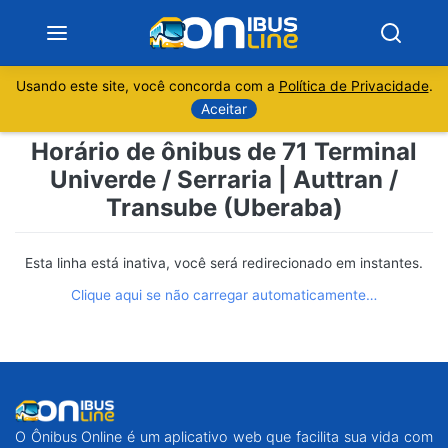
Usando este site, você concorda com a
Política de Privacidade
.
Notícias
Aceitar
Horário de ônibus de 71 Terminal
Sobre
Univerde / Serraria | Auttran /
Transube (Uberaba)
Minas Gerais
São Paulo
Esta linha está inativa, você será redirecionado em instantes.
Clique aqui se não carregar automaticamente…
Rio de Janeiro
Espírito Santo
Paraná
O Ônibus Online é um aplicativo web que facilita sua vida com