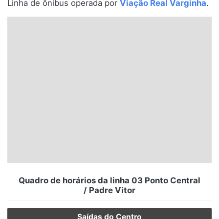
Linha de ônibus operada por
Viação Real Varginha
.
Santa Catarina
Rio Grande do Sul
Centro-Oeste
Nordeste
Norte
© 2026 Viva City Serviços Digitais Ltda. Todos os direitos reservados.
Quadro de horários da linha 03 Ponto Central
/ Padre Vitor
Saídas do Centro