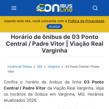
Usando este site, você concorda com a
Política de Privacidade
.
Notícias
Aceitar
Horário de ônibus de 03 Ponto
Sobre
Central / Padre Vitor | Viação Real
Varginha
Minas Gerais
São Paulo
Horário de Ônibus
MG
Varginha
03 Ponto Central / Padre
Vitor
Rio de Janeiro
Confira o horário de ônibus da linha
03 Ponto
Central / Padre Vitor
da Viação Real Varginha. Veja
Espírito Santo
os horários de ônibus em Varginha, MG. Horários
atualizados 2026.
Paraná