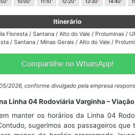
:50
10:00
11:10
12:20
13:30
14:40
1
Itinerário
Vila Floresta / Santana / Alto do Vale / Proluminas / U
resta / Santana / Minas Gerais / Alto do Vale / Prolum
Compartilhe no WhatsApp!
/05/2026, conforme divulgado pela empresa respons
na Linha 04 Rodoviária Varginha – Viação
m manter os horários da Linha 04 Rodov
 Contudo, sugerimos aos passageiros q