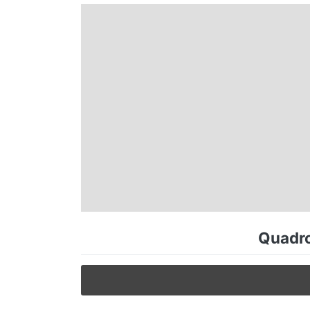
Espírito Santo
Paraná
Santa Catarina
Rio Grande do Sul
Centro-Oeste
Quadro
Nordeste
Norte