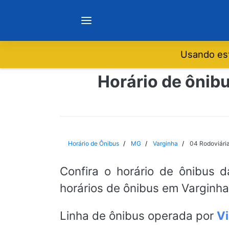
Usando est
Notícias
Horário de ônibu
Sobre
Minas Gerais
Horário de Ônibus
MG
Varginha
04 Rodoviária
São Paulo
Confira o horário de ônibus 
horários de ônibus em Varginha
Rio de Janeiro
Linha de ônibus operada por
Vi