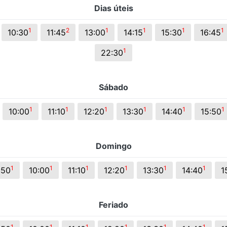
Dias úteis
s.
1
2
1
1
1
1
10:30
11:45
13:00
14:15
15:30
16:45
1
22:30
Sábado
1
1
1
1
1
1
10:00
11:10
12:20
13:30
14:40
15:50
Domingo
1
1
1
1
1
1
:50
10:00
11:10
12:20
13:30
14:40
1
Feriado
1
1
1
1
1
1