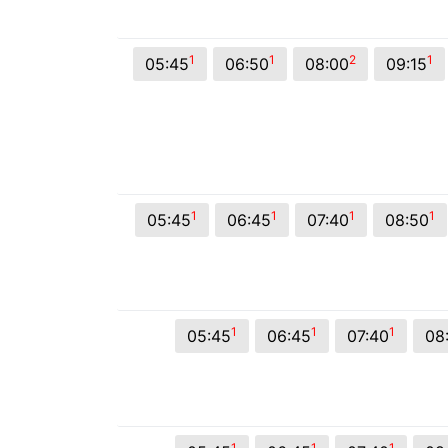
© 2026 Viva City Serviços Digitais Ltda. Todos os direitos reservado
1
1
2
1
05:45
06:50
08:00
09:15
1
1
1
1
05:45
06:45
07:40
08:50
1
1
1
05:45
06:45
07:40
08
1
1
1