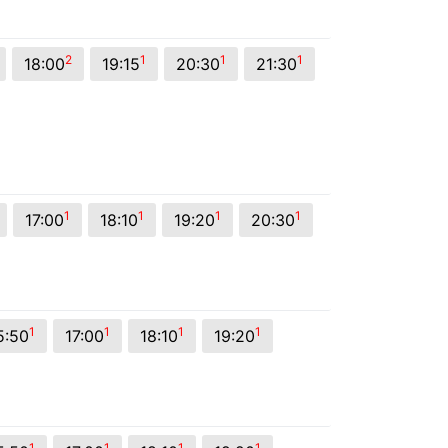
2
1
1
1
18:00
19:15
20:30
21:30
1
1
1
1
17:00
18:10
19:20
20:30
1
1
1
1
5:50
17:00
18:10
19:20
1
1
1
1