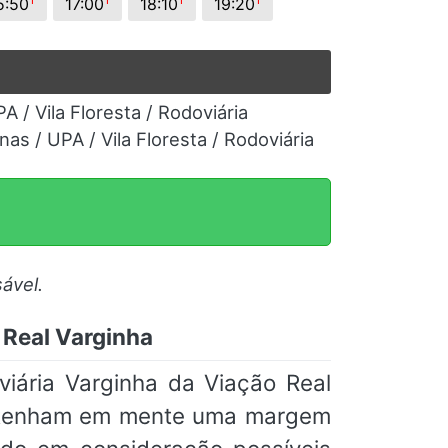
5:50
17:00
18:10
19:20
PA / Vila Floresta / Rodoviária
inas / UPA / Vila Floresta / Rodoviária
ável.
 Real Varginha
iária Varginha da Viação Real
ue tenham em mente uma margem