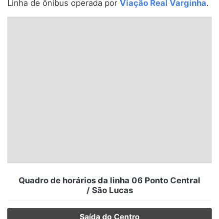
Linha de ônibus operada por
Viação Real Varginha
.
Santa Catarina
Rio Grande do Sul
Centro-Oeste
Nordeste
Norte
© 2026 Viva City Serviços Digitais Ltda. Todos os direitos reservados.
Quadro de horários da linha 06 Ponto Central
/ São Lucas
Saída do Centro