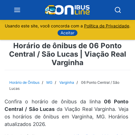
Usando este site, você concorda com a
Política de Privacidade
.
Notícias
Aceitar
Horário de ônibus de 06 Ponto
Sobre
Central / São Lucas | Viação Real
Varginha
Minas Gerais
São Paulo
Horário de Ônibus
MG
Varginha
06 Ponto Central / São
Lucas
Rio de Janeiro
Confira o horário de ônibus da linha
06 Ponto
Central / São Lucas
da Viação Real Varginha. Veja
Espírito Santo
os horários de ônibus em Varginha, MG. Horários
atualizados 2026.
Paraná