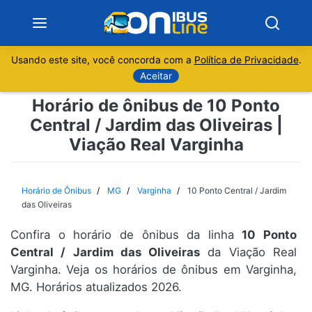
Usando este site, você concorda com a
Política de Privacidade
.
Notícias
Aceitar
Horário de ônibus de 10 Ponto
Sobre
Central / Jardim das Oliveiras |
Viação Real Varginha
Minas Gerais
São Paulo
Horário de Ônibus
MG
Varginha
10 Ponto Central / Jardim
das Oliveiras
Rio de Janeiro
Confira o horário de ônibus da linha
10 Ponto
Central / Jardim das Oliveiras
da Viação Real
Espírito Santo
Varginha. Veja os horários de ônibus em Varginha,
MG. Horários atualizados 2026.
Paraná