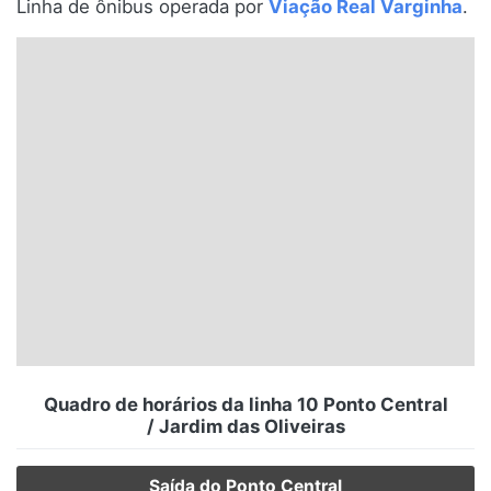
Linha de ônibus operada por
Viação Real Varginha
.
Santa Catarina
Rio Grande do Sul
Centro-Oeste
Nordeste
Norte
© 2026 Viva City Serviços Digitais Ltda. Todos os direitos reservados.
Quadro de horários da linha 10 Ponto Central
/ Jardim das Oliveiras
Saída do Ponto Central