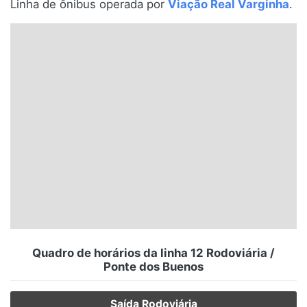
Linha de ônibus operada por
Viação Real Varginha
.
Santa Catarina
Rio Grande do Sul
Centro-Oeste
Nordeste
Norte
© 2026 Viva City Serviços Digitais Ltda. Todos os direitos reservados.
Quadro de horários da linha 12 Rodoviária /
Ponte dos Buenos
Saída Rodoviária