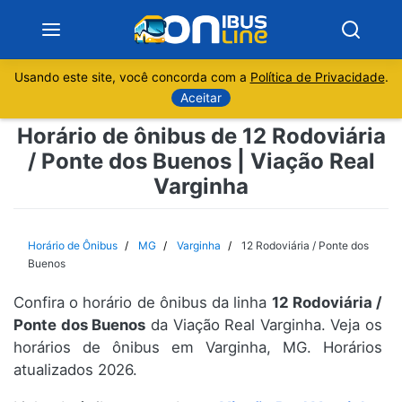
Usando este site, você concorda com a
Política de Privacidade
.
Notícias
Aceitar
Horário de ônibus de 12 Rodoviária
Sobre
/ Ponte dos Buenos | Viação Real
Varginha
Minas Gerais
São Paulo
Horário de Ônibus
MG
Varginha
12 Rodoviária / Ponte dos
Buenos
Rio de Janeiro
Confira o horário de ônibus da linha
12 Rodoviária /
Ponte dos Buenos
da Viação Real Varginha. Veja os
Espírito Santo
horários de ônibus em Varginha, MG. Horários
atualizados 2026.
Paraná