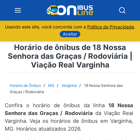
Usando este site, você concorda com a
Política de Privacidade
.
Notícias
Aceitar
Horário de ônibus de 18 Nossa
Sobre
Senhora das Graças / Rodoviária |
Viação Real Varginha
Minas Gerais
São Paulo
Horário de Ônibus
MG
Varginha
18 Nossa Senhora das
Graças / Rodoviária
Rio de Janeiro
Confira o horário de ônibus da linha
18 Nossa
Senhora das Graças / Rodoviária
da Viação Real
Espírito Santo
Varginha. Veja os horários de ônibus em Varginha,
MG. Horários atualizados 2026.
Paraná