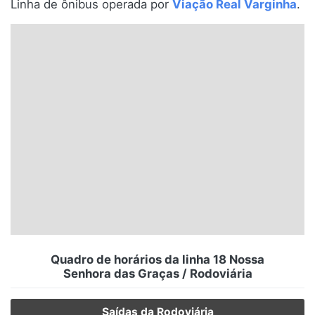
Linha de ônibus operada por
Viação Real Varginha
.
Santa Catarina
Rio Grande do Sul
Centro-Oeste
Nordeste
Norte
© 2026 Viva City Serviços Digitais Ltda. Todos os direitos reservados.
Quadro de horários da linha 18 Nossa
Senhora das Graças / Rodoviária
Saídas da Rodoviária