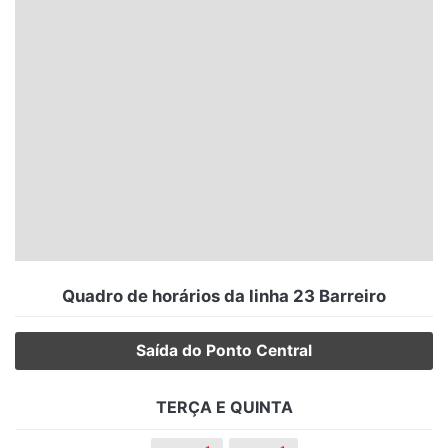
Santa Catarina
Rio Grande do Sul
Centro-Oeste
Nordeste
Norte
© 2026 Viva City Serviços Digitais Ltda. Todos os direitos reservados.
Quadro de horários da linha 23 Barreiro
Saída do Ponto Central
TERÇA E QUINTA