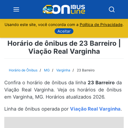
Usando este site, você concorda com a
Política de Privacidade
.
Notícias
Aceitar
Horário de ônibus de 23 Barreiro |
Sobre
Viação Real Varginha
Minas Gerais
Horário de Ônibus
MG
Varginha
23 Barreiro
São Paulo
Confira o horário de ônibus da linha
23 Barreiro
da
Rio de Janeiro
Viação Real Varginha. Veja os horários de ônibus
em Varginha, MG. Horários atualizados 2026.
Espírito Santo
Linha de ônibus operada por
Viação Real Varginha
.
Paraná