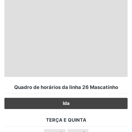
Santa Catarina
Rio Grande do Sul
Centro-Oeste
Nordeste
Norte
© 2026 Viva City Serviços Digitais Ltda. Todos os direitos reservados.
Quadro de horários da linha 26 Mascatinho
Ida
TERÇA E QUINTA