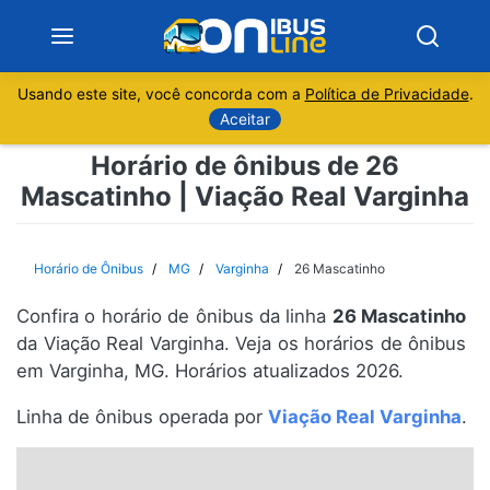
Usando este site, você concorda com a
Política de Privacidade
.
Notícias
Aceitar
Horário de ônibus de 26
Sobre
Mascatinho | Viação Real Varginha
Minas Gerais
Horário de Ônibus
MG
Varginha
26 Mascatinho
São Paulo
Confira o horário de ônibus da linha
26 Mascatinho
Rio de Janeiro
da Viação Real Varginha. Veja os horários de ônibus
em Varginha, MG. Horários atualizados 2026.
Espírito Santo
Linha de ônibus operada por
Viação Real Varginha
.
Paraná