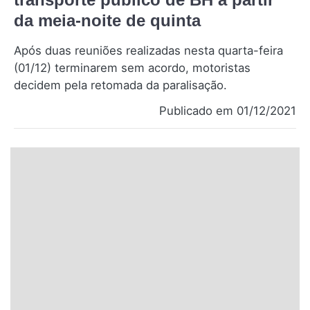
Santa Catarina
da meia-noite de quinta
Após duas reuniões realizadas nesta quarta-feira
Rio Grande do Sul
(01/12) terminarem sem acordo, motoristas
decidem pela retomada da paralisação.
Centro-Oeste
Publicado em 01/12/2021
Nordeste
Norte
© 2026 Viva City Serviços Digitais Ltda. Todos os direitos reservados.