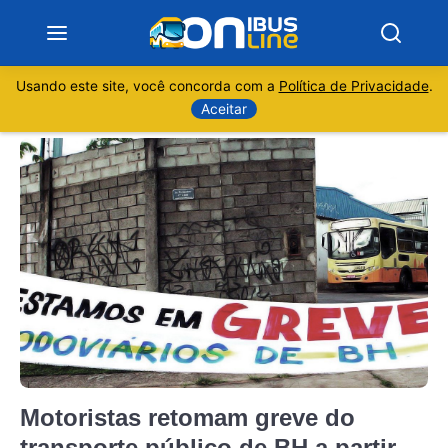
Usando este site, você concorda com a
Política de Privacidade
.
Notícias
Aceitar
Sobre
Minas Gerais
São Paulo
Rio de Janeiro
Espírito Santo
Motoristas retomam greve do
Paraná
transporte público de BH a partir