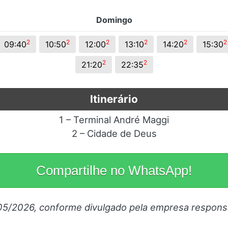
Domingo
2
2
2
2
2
2
09:40
10:50
12:00
13:10
14:20
15:30
2
2
21:20
22:35
Itinerário
1 – Terminal André Maggi
2 – Cidade de Deus
Compartilhe no WhatsApp!
05/2026, conforme divulgado pela empresa respons