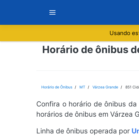
Usando est
Notícias
Horário de ônibus d
Sobre
Minas Gerais
Horário de Ônibus
MT
Várzea Grande
851 Cid
São Paulo
Confira o horário de ônibus da
horários de ônibus em Várzea G
Rio de Janeiro
Linha de ônibus operada por
Un