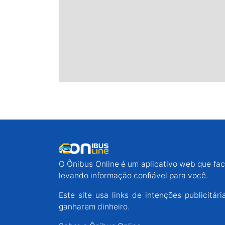
O Ônibus Online é um aplicativo web que faci
levando informação confiável para você.
Este site usa links de intenções publicit
ganharem dinheiro.