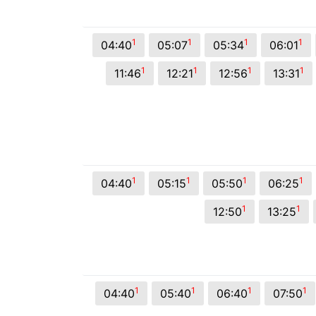
© 2026 Viva City Serviços Digitais Ltda. Todos os direitos reservado
1
1
1
1
04:40
05:07
05:34
06:01
1
1
1
1
11:46
12:21
12:56
13:31
1
1
1
1
04:40
05:15
05:50
06:25
1
1
12:50
13:25
1
1
1
1
04:40
05:40
06:40
07:50