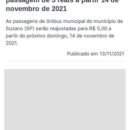
Santa Catarina
novembro de 2021
As passagens de ônibus municipal do município de
Rio Grande do Sul
Suzano (SP) serão reajustadas para R$ 5,00 a
partir do próximo domingo, 14 de novembro de
Centro-Oeste
2021.
Nordeste
Publicado em 13/11/2021
Norte
© 2026 Viva City Serviços Digitais Ltda. Todos os direitos reservados.