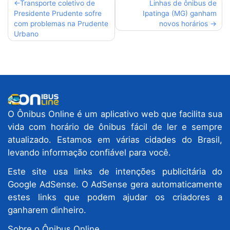
Navegação
Transporte coletivo de
Linhas de ônibus de
Presidente Prudente sofre
Ipatinga (MG) ganham
de
com problemas na Prudente
novos horários
Post
Urbano
O Ônibus Online é um aplicativo web que facilita sua
vida com horário de ônibus fácil de ler e sempre
atualizado. Estamos em várias cidades do Brasil,
levando informação confiável para você.
Este site usa links de intenções publicitária do
Google AdSense. O AdSense gera automaticamente
estes links que podem ajudar os criadores a
ganharem dinheiro.
Sobre o Ônibus Online