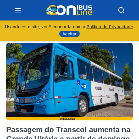
Usando este site, você concorda com a
Política de Privacidade
.
Notícias
Aceitar
Sobre
Minas Gerais
São Paulo
Rio de Janeiro
Espírito Santo
Passagem do Transcol aumenta na
Paraná
Grande Vitória a partir de domingo