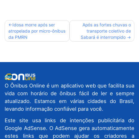
Navegação
Idosa morre após ser
Após as fortes chuvas o
atropelada por micro-ônibus
transporte coletivo de
de
da PMRN
Sabará é interrompido
Post
O Ônibus Online é um aplicativo web que facilita sua
vida com horário de ônibus fácil de ler e sempre
atualizado. Estamos em várias cidades do Brasil,
levando informação confiável para você.
Este site usa links de intenções publicitária do
Google AdSense. O AdSense gera automaticamente
estes links que podem ajudar os criadores a