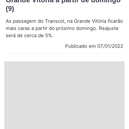
Santa Catarina
(9)
As passagem do Transcol, na Grande Vitória ficarão
Rio Grande do Sul
mais caras a partir do próximo domingo. Reajuste
será de cerca de 5%.
Centro-Oeste
Publicado em 07/01/2022
Nordeste
Norte
© 2026 Viva City Serviços Digitais Ltda. Todos os direitos reservados.