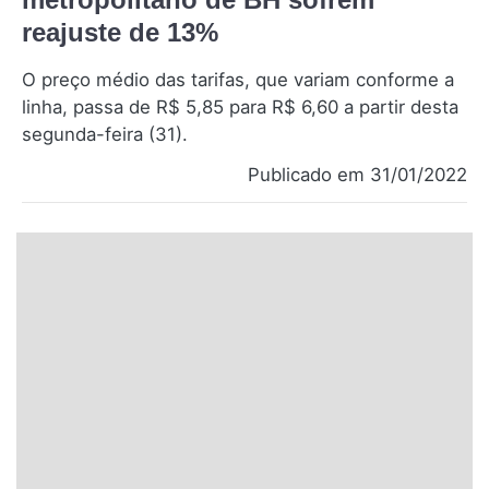
Santa Catarina
reajuste de 13%
O preço médio das tarifas, que variam conforme a
Rio Grande do Sul
linha, passa de R$ 5,85 para R$ 6,60 a partir desta
segunda-feira (31).
Centro-Oeste
Publicado em 31/01/2022
Nordeste
Norte
© 2026 Viva City Serviços Digitais Ltda. Todos os direitos reservados.