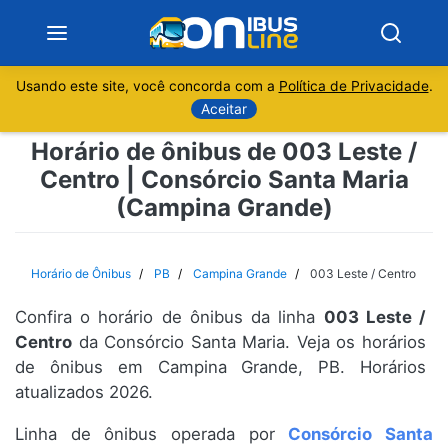
Usando este site, você concorda com a
Política de Privacidade
.
Notícias
Aceitar
Horário de ônibus de 003 Leste /
Sobre
Centro | Consórcio Santa Maria
(Campina Grande)
Minas Gerais
São Paulo
Horário de Ônibus
PB
Campina Grande
003 Leste / Centro
Rio de Janeiro
Confira o horário de ônibus da linha
003 Leste /
Centro
da Consórcio Santa Maria. Veja os horários
Espírito Santo
de ônibus em Campina Grande, PB. Horários
atualizados 2026.
Paraná
Linha de ônibus operada por
Consórcio Santa