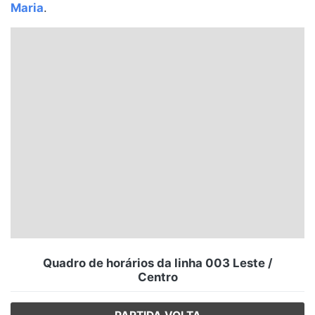
Maria
.
Santa Catarina
Rio Grande do Sul
Centro-Oeste
Nordeste
Norte
© 2026 Viva City Serviços Digitais Ltda. Todos os direitos reservados.
Quadro de horários da linha 003 Leste /
Centro