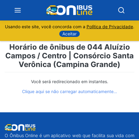
Usando este site, você concorda com a
Política de Privacidade
.
Notícias
Aceitar
Horário de ônibus de 044 Aluízio
Sobre
Campos / Centro | Consórcio Santa
Verônica (Campina Grande)
Minas Gerais
São Paulo
Você será redirecionado em instantes.
Clique aqui se não carregar automaticamente…
Rio de Janeiro
Espírito Santo
Paraná
O Ônibus Online é um aplicativo web que facilita sua vida com