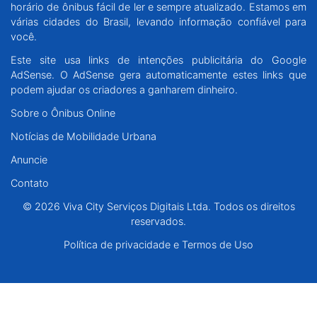
horário de ônibus fácil de ler e sempre atualizado. Estamos em
Santa Catarina
várias cidades do Brasil, levando informação confiável para
você.
Rio Grande do Sul
Este site usa links de intenções publicitária do Google
AdSense. O AdSense gera automaticamente estes links que
Centro-Oeste
podem ajudar os criadores a ganharem dinheiro.
Sobre o Ônibus Online
Nordeste
Notícias de Mobilidade Urbana
Anuncie
Norte
Contato
© 2026 Viva City Serviços Digitais Ltda. Todos os direitos reservados.
© 2026 Viva City Serviços Digitais Ltda. Todos os direitos
reservados.
Política de privacidade e Termos de Uso