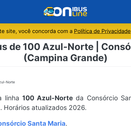
e site, você concorda com a
Política de Privacidade
us de 100 Azul-Norte | Consó
(Campina Grande)
zul-Norte
a linha
100 Azul-Norte
da Consórcio Sant
 Horários atualizados 2026.
nsórcio Santa Maria
.