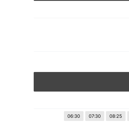
© 2026 Viva City Serviços Digitais Ltda. Todos os direitos reservado
06:30
07:30
08:25