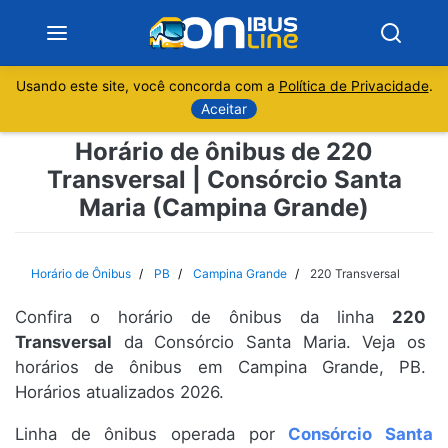
Usando este site, você concorda com a
Política de Privacidade
.
Notícias
Aceitar
Horário de ônibus de 220
Sobre
Transversal | Consórcio Santa
Maria (Campina Grande)
Minas Gerais
São Paulo
Horário de Ônibus
PB
Campina Grande
220 Transversal
Rio de Janeiro
Confira o horário de ônibus da linha
220
Transversal
da Consórcio Santa Maria. Veja os
Espírito Santo
horários de ônibus em Campina Grande, PB.
Horários atualizados 2026.
Paraná
Linha de ônibus operada por
Consórcio Santa