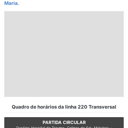
Maria
.
Santa Catarina
Rio Grande do Sul
Centro-Oeste
Nordeste
Norte
© 2026 Viva City Serviços Digitais Ltda. Todos os direitos reservados.
Quadro de horários da linha 220 Transversal
PARTIDA CIRCULAR
Destino: Hospital de Trauma- Colinas do Sol- Malvinas –