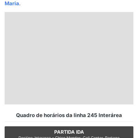
Maria
.
Santa Catarina
Rio Grande do Sul
Centro-Oeste
Nordeste
Norte
© 2026 Viva City Serviços Digitais Ltda. Todos os direitos reservados.
Quadro de horários da linha 245 Interárea
PARTIDA IDA
Destino: Interarea – Chico Mendes-Call Center-Partage