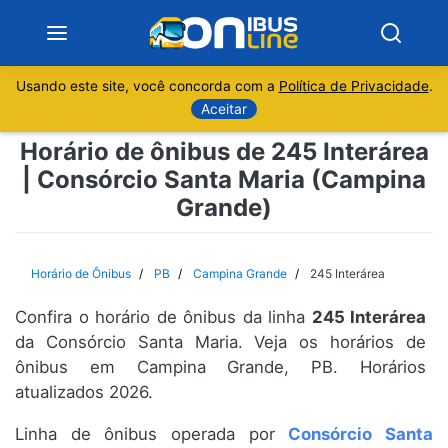
Usando este site, você concorda com a
Política de Privacidade
.
Notícias
Aceitar
Horário de ônibus de 245 Interárea
Sobre
| Consórcio Santa Maria (Campina
Grande)
Minas Gerais
São Paulo
Horário de Ônibus
PB
Campina Grande
245 Interárea
Rio de Janeiro
Confira o horário de ônibus da linha
245 Interárea
da Consórcio Santa Maria. Veja os horários de
Espírito Santo
ônibus em Campina Grande, PB. Horários
atualizados 2026.
Paraná
Linha de ônibus operada por
Consórcio Santa