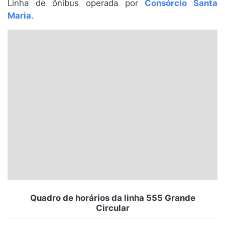
Linha de ônibus operada por
Consórcio Santa
Santa Catarina
Maria
.
Rio Grande do Sul
Centro-Oeste
Nordeste
Norte
© 2026 Viva City Serviços Digitais Ltda. Todos os direitos reservados.
Quadro de horários da linha 555 Grande
Circular