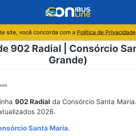
e site, você concorda com a
Política de Privacidade
de 902 Radial | Consórcio S
Grande)
dial
linha
902 Radial
da Consórcio Santa Maria.
atualizados 2026.
nsórcio Santa Maria
.