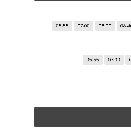
© 2026 Viva City Serviços Digitais Ltda. Todos os direitos reservado
05:55
07:00
08:00
08:4
05:55
07:00