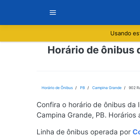
Usando est
Notícias
Horário de ônibus 
Sobre
Minas Gerais
Horário de Ônibus
PB
Campina Grande
902 Ra
São Paulo
Confira o horário de ônibus da 
Campina Grande, PB. Horários 
Rio de Janeiro
Linha de ônibus operada por
Co