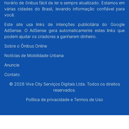
horário de ônibus fácil de ler e sempre atualizado. Estamos em
Santa Catarina
várias cidades do Brasil, levando informação confiável para
você.
Rio Grande do Sul
Este site usa links de intenções publicitária do Google
AdSense. O AdSense gera automaticamente estes links que
Centro-Oeste
podem ajudar os criadores a ganharem dinheiro.
Sobre o Ônibus Online
Nordeste
Notícias de Mobilidade Urbana
Anuncie
Norte
Contato
© 2026 Viva City Serviços Digitais Ltda. Todos os direitos reservados.
© 2026 Viva City Serviços Digitais Ltda. Todos os direitos
reservados.
Política de privacidade e Termos de Uso