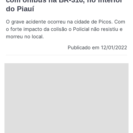
Santa Catarina
do Piauí
O grave acidente ocorreu na cidade de Picos. Com
Rio Grande do Sul
o forte impacto da colisão o Policial não resistiu e
morreu no local.
Centro-Oeste
Publicado em 12/01/2022
Nordeste
Norte
© 2026 Viva City Serviços Digitais Ltda. Todos os direitos reservados.