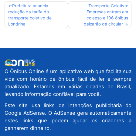
Navegação
Prefeitura anuncia
Transporte Coletivo:
redução da tarifa do
Empresas entram em
de
transporte coletivo de
colapso e 106 ônibus
Post
Londrina
deixarão de circular
O Ônibus Online é um aplicativo web que facilita sua
vida com horário de ônibus fácil de ler e sempre
atualizado. Estamos em várias cidades do Brasil,
levando informação confiável para você.
Este site usa links de intenções publicitária do
Google AdSense. O AdSense gera automaticamente
estes links que podem ajudar os criadores a
ganharem dinheiro.