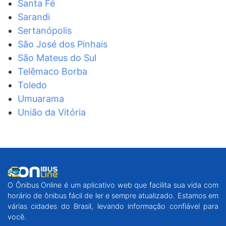
Santa Fé
Sarandi
Sertanópolis
São José dos Pinhais
São Mateus do Sul
Telêmaco Borba
Toledo
Umuarama
União da Vitória
O Ônibus Online é um aplicativo web que facilita sua vida com
horário de ônibus fácil de ler e sempre atualizado. Estamos em
várias cidades do Brasil, levando informação confiável para
você.