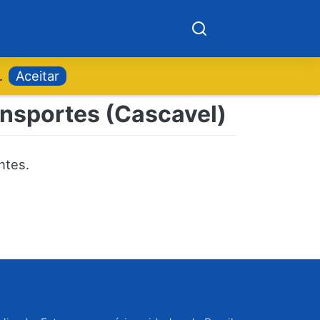
.
Aceitar
ansportes (Cascavel)
ntes.