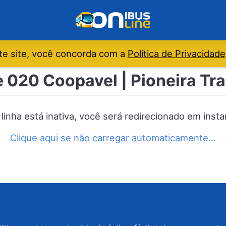
e site, você concorda com a
Política de Privacidade
e 020 Coopavel | Pioneira Tr
 linha está inativa, você será redirecionado em insta
Clique aqui se não carregar automaticamente…