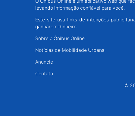
O Ônibus Online é um aplicativo web que faci
Espírito Santo
levando informação confiável para você.
Este site usa links de intenções publicit
Paraná
ganharem dinheiro.
Sobre o Ônibus Online
Santa Catarina
Notícias de Mobilidade Urbana
Anuncie
Rio Grande do Sul
Contato
Centro-Oeste
© 20
Nordeste
Norte