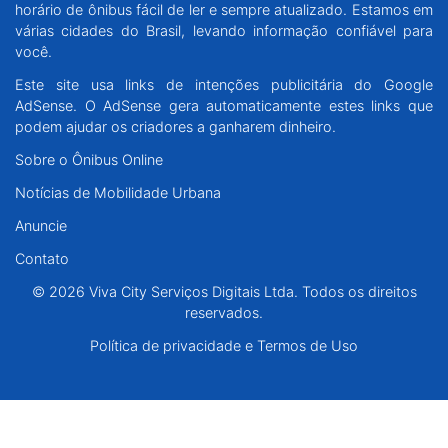
horário de ônibus fácil de ler e sempre atualizado. Estamos em
Santa Catarina
várias cidades do Brasil, levando informação confiável para
você.
Rio Grande do Sul
Este site usa links de intenções publicitária do Google
AdSense. O AdSense gera automaticamente estes links que
Centro-Oeste
podem ajudar os criadores a ganharem dinheiro.
Sobre o Ônibus Online
Nordeste
Notícias de Mobilidade Urbana
Anuncie
Norte
Contato
© 2026 Viva City Serviços Digitais Ltda. Todos os direitos reservados.
© 2026 Viva City Serviços Digitais Ltda. Todos os direitos
reservados.
Política de privacidade e Termos de Uso