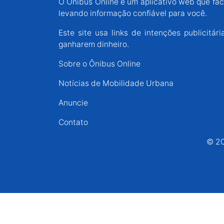
O Ônibus Online é um aplicativo web que faci
Espírito Santo
levando informação confiável para você.
Este site usa links de intenções publicit
Paraná
ganharem dinheiro.
Sobre o Ônibus Online
Santa Catarina
Notícias de Mobilidade Urbana
Anuncie
Rio Grande do Sul
Contato
Centro-Oeste
© 20
Nordeste
Norte