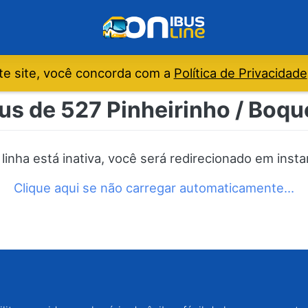
e site, você concorda com a
Política de Privacidade
us de 527 Pinheirinho / Boqu
 linha está inativa, você será redirecionado em insta
Clique aqui se não carregar automaticamente…