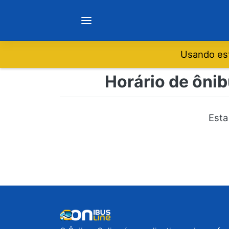
Usando est
Notícias
Horário de ônib
Sobre
Esta
Minas Gerais
São Paulo
Rio de Janeiro