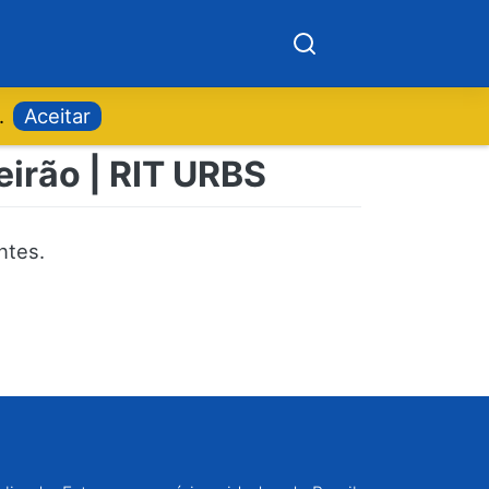
.
Aceitar
eirão | RIT URBS
ntes.