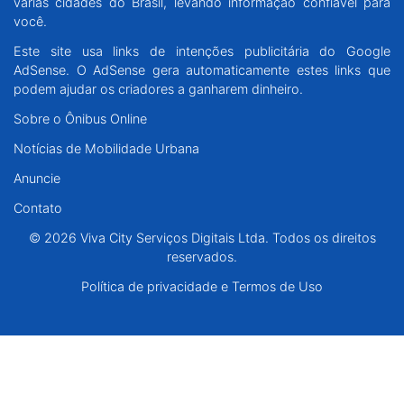
várias cidades do Brasil, levando informação confiável para
Santa Catarina
você.
Este site usa links de intenções publicitária do Google
Rio Grande do Sul
AdSense. O AdSense gera automaticamente estes links que
podem ajudar os criadores a ganharem dinheiro.
Centro-Oeste
Sobre o Ônibus Online
Notícias de Mobilidade Urbana
Nordeste
Anuncie
Norte
Contato
© 2026 Viva City Serviços Digitais Ltda. Todos os direitos
© 2026 Viva City Serviços Digitais Ltda. Todos os direitos reservados.
reservados.
Política de privacidade e Termos de Uso