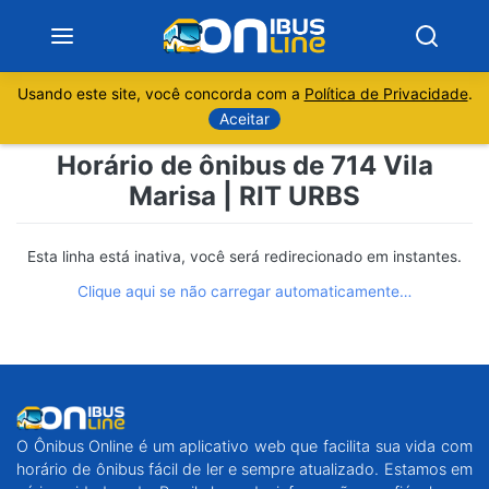
Usando este site, você concorda com a
Política de Privacidade
.
Notícias
Aceitar
Horário de ônibus de 714 Vila
Sobre
Marisa | RIT URBS
Minas Gerais
Esta linha está inativa, você será redirecionado em instantes.
São Paulo
Clique aqui se não carregar automaticamente…
Rio de Janeiro
Espírito Santo
O Ônibus Online é um aplicativo web que facilita sua vida com
Paraná
horário de ônibus fácil de ler e sempre atualizado. Estamos em