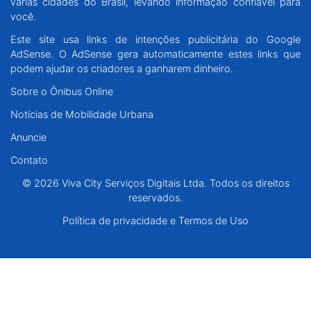
várias cidades do Brasil, levando informação confiável para
Santa Catarina
você.
Este site usa links de intenções publicitária do Google
Rio Grande do Sul
AdSense. O AdSense gera automaticamente estes links que
podem ajudar os criadores a ganharem dinheiro.
Centro-Oeste
Sobre o Ônibus Online
Notícias de Mobilidade Urbana
Nordeste
Anuncie
Norte
Contato
© 2026 Viva City Serviços Digitais Ltda. Todos os direitos
© 2026 Viva City Serviços Digitais Ltda. Todos os direitos reservados.
reservados.
Política de privacidade e Termos de Uso