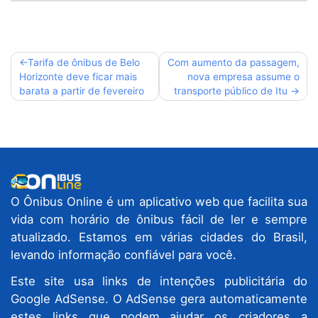
Navegação
Tarifa de ônibus de Belo
Com aumento da passagem,
Horizonte deve ficar mais
nova empresa assume o
de
barata a partir de fevereiro
transporte público de Itu
Post
O Ônibus Online é um aplicativo web que facilita sua
vida com horário de ônibus fácil de ler e sempre
atualizado. Estamos em várias cidades do Brasil,
levando informação confiável para você.
Este site usa links de intenções publicitária do
Google AdSense. O AdSense gera automaticamente
estes links que podem ajudar os criadores a