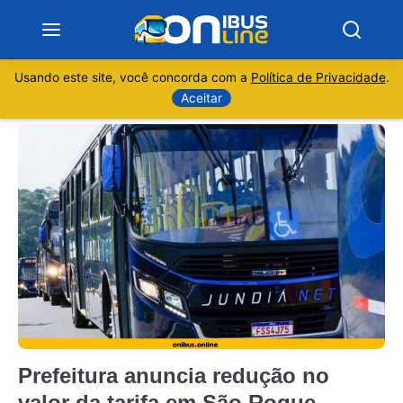
Usando este site, você concorda com a
Política de Privacidade
.
Notícias
Aceitar
Sobre
Minas Gerais
São Paulo
Rio de Janeiro
Espírito Santo
Prefeitura anuncia redução no
Paraná
valor da tarifa em São Roque