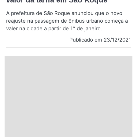
Santa Catarina
A prefeitura de São Roque anunciou que o novo
reajuste na passagem de ônibus urbano começa a
Rio Grande do Sul
valer na cidade a partir de 1° de janeiro.
Centro-Oeste
Publicado em 23/12/2021
Nordeste
Norte
© 2026 Viva City Serviços Digitais Ltda. Todos os direitos reservados.