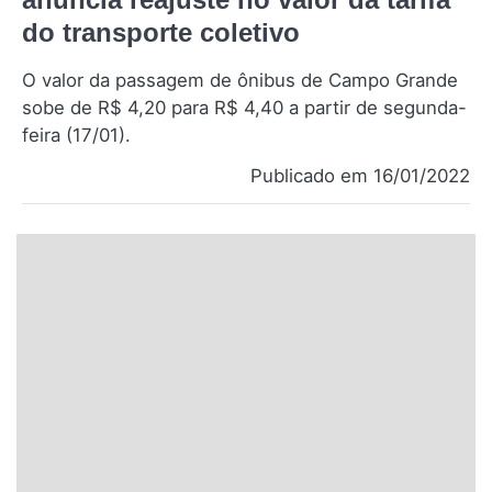
Santa Catarina
do transporte coletivo
O valor da passagem de ônibus de Campo Grande
Rio Grande do Sul
sobe de R$ 4,20 para R$ 4,40 a partir de segunda-
feira (17/01).
Centro-Oeste
Publicado em 16/01/2022
Nordeste
Norte
© 2026 Viva City Serviços Digitais Ltda. Todos os direitos reservados.