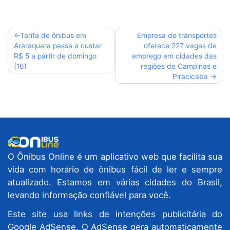
Navegação
Tarifa de ônibus em
Empresa de transportes
Araraquara passa a custar
oferece 227 vagas de
de
R$ 5 a partir de domingo
emprego em cidades das
Post
(16)
regiões de Campinas e
Piracicaba
O Ônibus Online é um aplicativo web que facilita sua
vida com horário de ônibus fácil de ler e sempre
atualizado. Estamos em várias cidades do Brasil,
levando informação confiável para você.
Este site usa links de intenções publicitária do
Google AdSense. O AdSense gera automaticamente