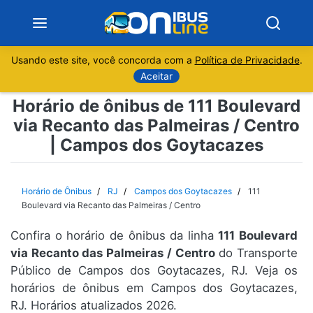
Usando este site, você concorda com a
Política de Privacidade
.
Notícias
Aceitar
Horário de ônibus de 111 Boulevard
Sobre
via Recanto das Palmeiras / Centro
| Campos dos Goytacazes
Minas Gerais
São Paulo
Horário de Ônibus
RJ
Campos dos Goytacazes
111
Boulevard via Recanto das Palmeiras / Centro
Rio de Janeiro
Confira o horário de ônibus da linha
111 Boulevard
via Recanto das Palmeiras / Centro
do Transporte
Espírito Santo
Público de Campos dos Goytacazes, RJ. Veja os
horários de ônibus em Campos dos Goytacazes,
Paraná
RJ. Horários atualizados 2026.