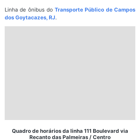
Santa Catarina
Linha de ônibus do
Transporte Público de Campos
dos Goytacazes, RJ
.
Rio Grande do Sul
Centro-Oeste
Nordeste
Norte
© 2026 Viva City Serviços Digitais Ltda. Todos os direitos reservados.
Quadro de horários da linha 111 Boulevard via
Recanto das Palmeiras / Centro