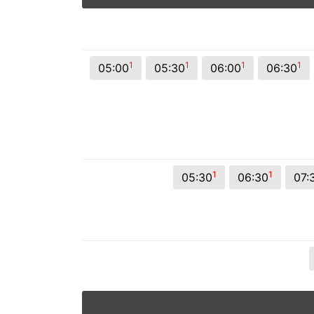
© 2026 Viva City Serviços Digitais Ltda. Todos os direitos reservado
1
1
1
1
05:00
05:30
06:00
06:30
1
1
05:30
06:30
07: