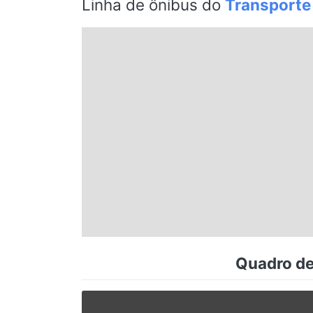
Linha de ônibus do
Transporte
Espírito Santo
Paraná
Santa Catarina
Rio Grande do Sul
Centro-Oeste
Nordeste
Quadro de
Norte