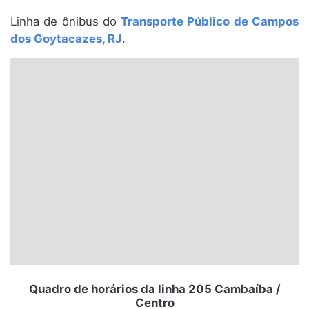
Santa Catarina
Linha de ônibus do
Transporte Público de Campos
dos Goytacazes, RJ
.
Rio Grande do Sul
Centro-Oeste
Nordeste
Norte
© 2026 Viva City Serviços Digitais Ltda. Todos os direitos reservados.
Quadro de horários da linha 205 Cambaíba /
Centro