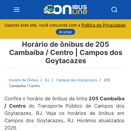
Usando este site, você concorda com a
Política de Privacidade
.
Notícias
Aceitar
Horário de ônibus de 205
Sobre
Cambaíba / Centro | Campos dos
Goytacazes
Minas Gerais
São Paulo
Horário de Ônibus
RJ
Campos dos Goytacazes
205
Cambaíba / Centro
Rio de Janeiro
Confira o horário de ônibus da linha
205 Cambaíba
/ Centro
do Transporte Público de Campos dos
Espírito Santo
Goytacazes, RJ. Veja os horários de ônibus em
Campos dos Goytacazes, RJ. Horários atualizados
Paraná
2026.