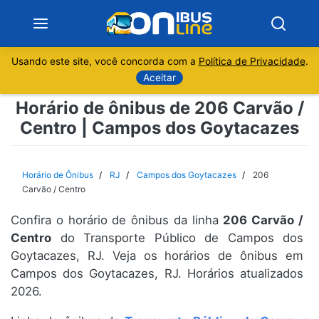
Usando este site, você concorda com a
Política de Privacidade
.
Notícias
Aceitar
Horário de ônibus de 206 Carvão /
Sobre
Centro | Campos dos Goytacazes
Minas Gerais
Horário de Ônibus
RJ
Campos dos Goytacazes
206
São Paulo
Carvão / Centro
Confira o horário de ônibus da linha
206 Carvão /
Rio de Janeiro
Centro
do Transporte Público de Campos dos
Goytacazes, RJ. Veja os horários de ônibus em
Espírito Santo
Campos dos Goytacazes, RJ. Horários atualizados
2026.
Paraná