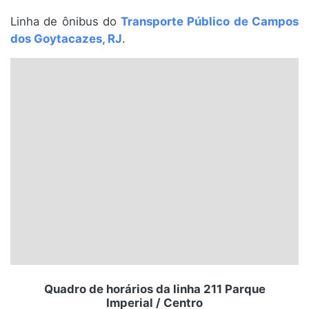
Santa Catarina
Linha de ônibus do
Transporte Público de Campos
dos Goytacazes, RJ
.
Rio Grande do Sul
Centro-Oeste
Nordeste
Norte
© 2026 Viva City Serviços Digitais Ltda. Todos os direitos reservados.
Quadro de horários da linha 211 Parque
Imperial / Centro