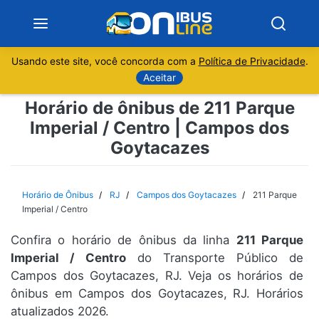
Usando este site, você concorda com a
Política de Privacidade
.
Notícias
Aceitar
Horário de ônibus de 211 Parque
Sobre
Imperial / Centro | Campos dos
Goytacazes
Minas Gerais
São Paulo
Horário de Ônibus
RJ
Campos dos Goytacazes
211 Parque
Imperial / Centro
Rio de Janeiro
Confira o horário de ônibus da linha
211 Parque
Imperial / Centro
do Transporte Público de
Espírito Santo
Campos dos Goytacazes, RJ. Veja os horários de
ônibus em Campos dos Goytacazes, RJ. Horários
Paraná
atualizados 2026.