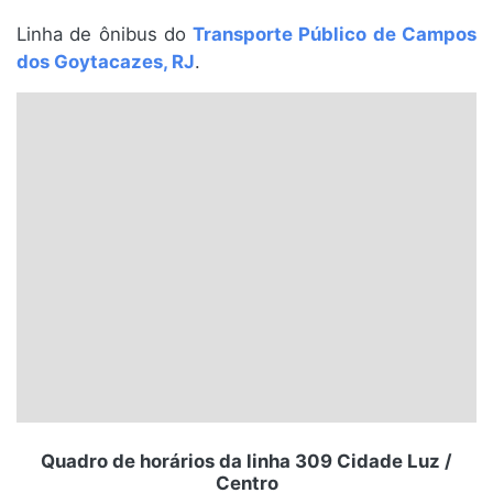
Santa Catarina
Linha de ônibus do
Transporte Público de Campos
dos Goytacazes, RJ
.
Rio Grande do Sul
Centro-Oeste
Nordeste
Norte
© 2026 Viva City Serviços Digitais Ltda. Todos os direitos reservados.
Quadro de horários da linha 309 Cidade Luz /
Centro