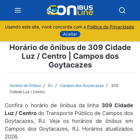
Usando este site, você concorda com a
Política de Privacidade
.
Notícias
Aceitar
Horário de ônibus de 309 Cidade
Sobre
Luz / Centro | Campos dos
Goytacazes
Minas Gerais
São Paulo
Horário de Ônibus
RJ
Campos dos Goytacazes
309
Cidade Luz / Centro
Rio de Janeiro
Confira o horário de ônibus da linha
309 Cidade
Luz / Centro
do Transporte Público de Campos dos
Espírito Santo
Goytacazes, RJ. Veja os horários de ônibus em
Campos dos Goytacazes, RJ. Horários atualizados
Paraná
2026.