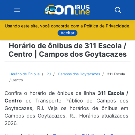
Usando este site, você concorda com a
Política de Privacidade
.
Notícias
Aceitar
Horário de ônibus de 311 Escola /
Sobre
Centro | Campos dos Goytacazes
Minas Gerais
Horário de Ônibus
RJ
Campos dos Goytacazes
311 Escola
São Paulo
/ Centro
Confira o horário de ônibus da linha
311 Escola /
Rio de Janeiro
Centro
do Transporte Público de Campos dos
Goytacazes, RJ. Veja os horários de ônibus em
Espírito Santo
Campos dos Goytacazes, RJ. Horários atualizados
2026.
Paraná